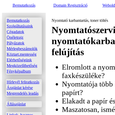
Bemutatkozás
Domain Regisztráció
Webolda
Bemutatkozás
Nyomtató karbantartás, toner töltés
Szolgáltatásaink
Nyomtatószervi
Cégadatok
Önéletrajz
nyomtatókarbant
Pályázatok
Mérlegbeszámolók
felújítás
Köztart.mentesség
Elérhetőségünk
Elromlott a nyo
Megközelíthetőség
Fényképalbum
faxkészüléke?
Hírlevél feliratkozás
Nyomtatója több l
Árajánlat kérése
papírt?
Megrendelés leadás
Elakadt a papír é
Állásajánlat
Maszatosan, ismé
Linkek, hasznos