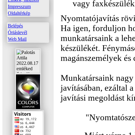
vagy faxkészülék
Impresszum
Oldaltérkép
Nyomtatójavítás rövi
Belépés
Ha igen, forduljon 
Óriáslevél
munkatársaink a lehe
Web Mail
készülékét. Fénymáso
magánszemélyek és c
Munkatársaink nagy 
javításában, ezáltal 
javítási megoldást kí
"Nyomtatószer