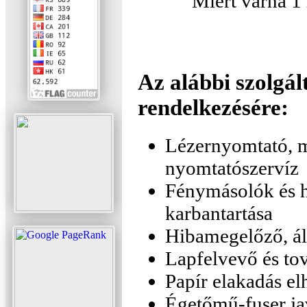
Miért várna 1 
Az alábbi szolgál
rendelkezésére:
Lézernyomtató, m
nyomtatószervíz
Fénymásolók és h
karbantartása
Hibamegelőző, ált
Lapfelvevő és tov
Papír elakadás elh
Égetőmű-fuser javí