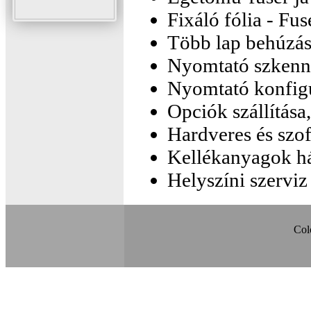
Fixáló fólia - Fus
Több lap behúzási
Nyomtató szkenner
Nyomtató konfig
Opciók szállítás
Hardveres és szoft
Kellékanyagok há
Helyszíni szervi
Col