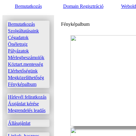
Bemutatkozás
Domain Regisztráció
Webolda
Bemutatkozás
Fényképalbum
Szolgáltatásaink
Cégadatok
Önéletrajz
Pályázatok
Mérlegbeszámolók
Köztart.mentesség
Elérhetőségünk
Megközelíthetőség
Fényképalbum
Hírlevél feliratkozás
Árajánlat kérése
Megrendelés leadás
Állásajánlat
Linkek, hasznos