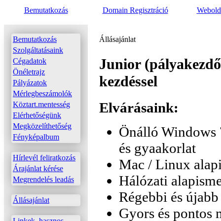
Bemutatkozás
Domain Regisztráció
Webolda
Bemutatkozás
Állásajánlat
Szolgáltatásaink
Junior (pályakezdő
Cégadatok
Önéletrajz
kezdéssel
Pályázatok
Mérlegbeszámolók
Elvárásaink:
Köztart.mentesség
Elérhetőségünk
Megközelíthetőség
Önálló Windows 7
Fényképalbum
és gyaakorlat
Hírlevél feliratkozás
Mac / Linux alap
Árajánlat kérése
Hálózati alapism
Megrendelés leadás
Régebbi és újabb
Állásajánlat
Gyors és pontos
Linkek, hasznos