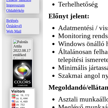
Terhelhetőség
Impresszum
Oldaltérkép
Előnyt jelent:
Belépés
Adatmentési / vis
Óriáslevél
Web Mail
Monitoring rends
Windows önálló h
Általánosan felha
telepítési ismeret
Minimális jártass
Szakmai angol ny
Megoldandó/ellátan
Asztali munkaállo
Meglévő munkaál