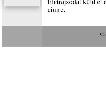
Életrajzodat küld el
címre.
Col