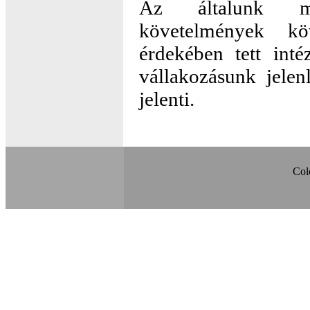
Az általunk me
követelmények köv
érdekében tett int
vállakozásunk jelen
jelenti.
Col