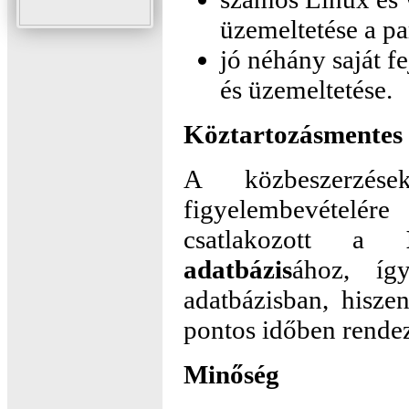
üzemeltetése a pa
jó néhány saját fe
és üzemeltetése.
Köztartozásmentes
A közbeszerzése
figyelembevételére
csatlakozott a
adatbázis
ához, íg
adatbázisban, hisze
pontos időben rendez
Minőség