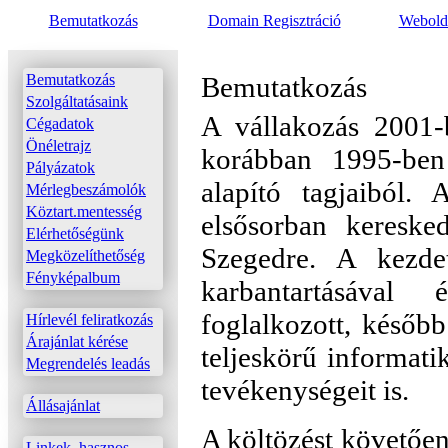
Bemutatkozás
Domain Regisztráció
Webolda
Bemutatkozás
Bemutatkozás
Szolgáltatásaink
A vállakozás 2001-
Cégadatok
Önéletrajz
korábban 1995-ben 
Pályázatok
alapító tagjaiból.
Mérlegbeszámolók
Köztart.mentesség
elsősorban keresked
Elérhetőségünk
Szegedre. A kezde
Megközelíthetőség
Fényképalbum
karbantartásával 
foglalkozott, később
Hírlevél feliratkozás
Árajánlat kérése
teljeskörű informati
Megrendelés leadás
tevékenységeit is.
Állásajánlat
A költözést követően
Linkek, hasznos