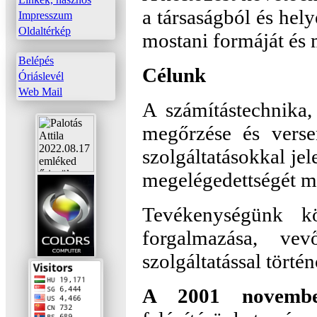
a társaságból és hely
Impresszum
Oldaltérkép
mostani formáját és
Belépés
Célunk
Óriáslevél
Web Mail
A számítástechnika,
megőrzése és verse
szolgáltatásokkal je
megelégedettségét m
Tevékenységünk k
forgalmazása, ve
szolgáltatással történ
A 2001 november