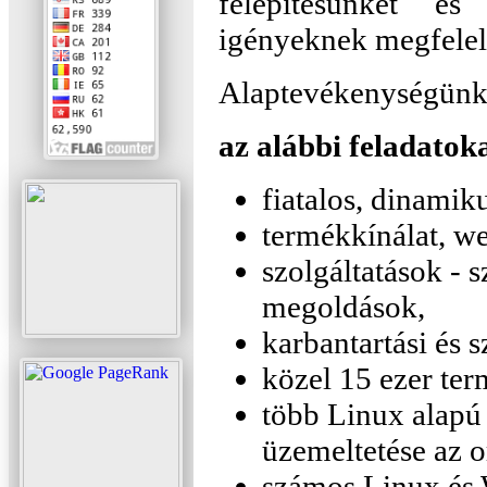
felépítésünket é
igényeknek megfelelő
Alaptevékenységünk m
az alábbi feladatok
fiatalos, dinamiku
termékkínálat, we
szolgáltatások - s
megoldások,
karbantartási és s
közel 15 ezer te
több Linux alapú 
üzemeltetése az 
számos Linux és 